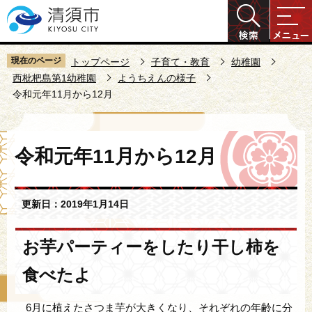
こ
の
ペ
ー
現在のページ
トップページ
子育て・教育
幼稚園
ジ
西枇杷島第1幼稚園
ようちえんの様子
令和元年11月から12月
の
先
頭
本
で
令和元年11月から12月
文
す
こ
こ
更新日：2019年1月14日
か
ら
お芋パーティーをしたり干し柿を
食べたよ
6月に植えたさつま芋が大きくなり、それぞれの年齢に分