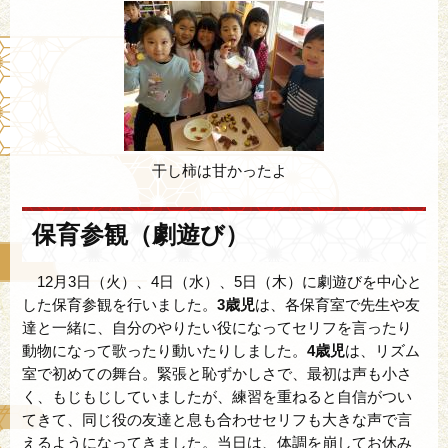
干し柿は甘かったよ
保育参観（劇遊び）
12月3日（火）、4日（水）、5日（木）に劇遊びを中心と
した保育参観を行いました。
3歳児
は、各保育室で先生や友
達と一緒に、自分のやりたい役になってセリフを言ったり
動物になって歌ったり動いたりしました。
4歳児
は、リズム
室で初めての舞台。緊張と恥ずかしさで、最初は声も小さ
く、もじもじしていましたが、練習を重ねると自信がつい
てきて、同じ役の友達と息も合わせセリフも大きな声で言
えるようになってきました。当日は、体調を崩してお休み