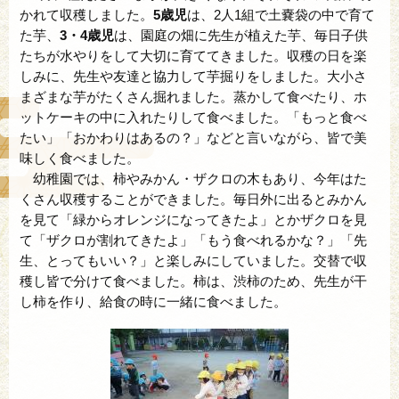
かれて収穫しました。
5歳児
は、2人1組で土嚢袋の中で育て
た芋、
3・4歳児
は、園庭の畑に先生が植えた芋、毎日子供
たちが水やりをして大切に育ててきました。収穫の日を楽
しみに、先生や友達と協力して芋掘りをしました。大小さ
まざまな芋がたくさん掘れました。蒸かして食べたり、ホ
ットケーキの中に入れたりして食べました。「もっと食べ
たい」「おかわりはあるの？」などと言いながら、皆で美
味しく食べました。
幼稚園では、柿やみかん・ザクロの木もあり、今年はた
くさん収穫することができました。毎日外に出るとみかん
を見て「緑からオレンジになってきたよ」とかザクロを見
て「ザクロが割れてきたよ」「もう食べれるかな？」「先
生、とってもいい？」と楽しみにしていました。交替で収
穫し皆で分けて食べました。柿は、渋柿のため、先生が干
し柿を作り、給食の時に一緒に食べました。