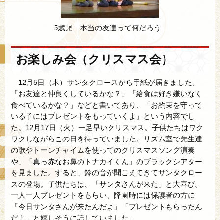
5歳児 本当の友達って何だろう
お楽しみ会（クリスマス会）
12月5日（木）サンタクロースから手紙が届きました。
「お友達と仲良くしているかな？」「給食は好き嫌いなく
食べているかな？」などと書いてあり、「お約束を守って
いる子にはプレゼントをもっていくよ」という内容でし
た。12月17日（火）一足早いクリスマス。子供たちはワク
ワクしながらこの日を待っていました。リズム室で先生達
の歌やトーンチャイムを使ってのクリスマスソング演奏
や、「真っ赤なお鼻のトナカイくん」のブラックシアター
を見ました。すると、鈴の音が聞こえてきてサンタクロー
スの登場。子供たちは、「サンタさんが来た」と大喜び。
一人一人プレゼントをもらい、降園時には保護者の方に
「今日サンタさんが来たんだよ」「プレゼントもらったん
だよ」と嬉しそうに話していました。