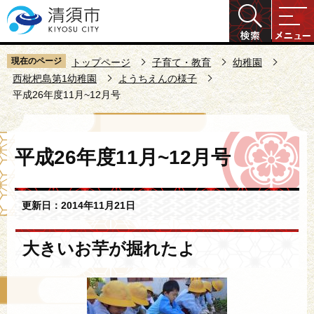
こ
の
ペ
ー
現在のページ
トップページ
子育て・教育
幼稚園
ジ
西枇杷島第1幼稚園
ようちえんの様子
平成26年度11月~12月号
の
先
頭
本
で
平成26年度11月~12月号
文
す
こ
こ
更新日：2014年11月21日
か
ら
大きいお芋が掘れたよ