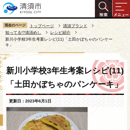
こ
の
ペ
ー
現在のページ
トップページ
清須ブランド
ジ
知ってる!?清須めし
レシピ紹介
新川小学校3年生考案レシピ(11)「土田かぼちゃのパンケー
の
キ」
先
頭
で
本
新川小学校3年生考案レシピ(11)
す
文
こ
「土田かぼちゃのパンケーキ」
こ
か
ら
更新日：2023年6月1日