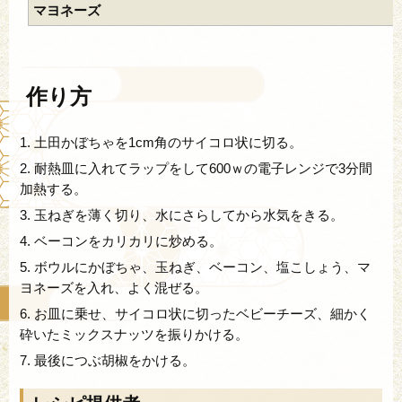
マヨネーズ
作り方
1.
土田かぼちゃを1cm角のサイコロ状に切る。
2.
耐熱皿に入れてラップをして600ｗの電子レンジで3分間
加熱する。
3.
玉ねぎを薄く切り、水にさらしてから水気をきる。
4.
ベーコンをカリカリに炒める。
5.
ボウルにかぼちゃ、玉ねぎ、ベーコン、塩こしょう、マ
ヨネーズを入れ、よく混ぜる。
6.
お皿に乗せ、サイコロ状に切ったベビーチーズ、細かく
砕いたミックスナッツを振りかける。
7.
最後につぶ胡椒をかける。