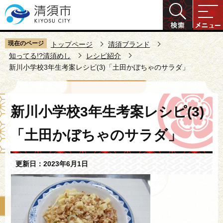
こ
の
ペ
ー
現在のページ
トップページ
清須ブランド
ジ
知ってる!?清須めし
レシピ紹介
新川小学校3年生考案レシピ(3)「土田かぼちゃのサラダ」
の
先
頭
本
で
新川小学校3年生考案レシピ(3)
文
す
こ
「土田かぼちゃのサラダ」
こ
か
ら
更新日：2023年6月1日