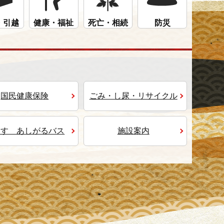
・引越
健康・福祉
死亡・相続
防災
国民健康保険
ごみ・し尿・リサイクル
よす あしがるバス
施設案内