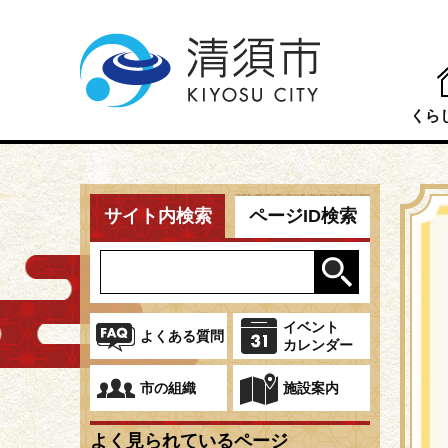
こ
の
ペ
ー
くら
ジ
の
本
先
文
頭
検
こ
サイト内検索
ページID検索
で
こ
索
す
か
ら
イベント
よくある質問
カレンダー
市の組織
施設案内
よく見られているページ