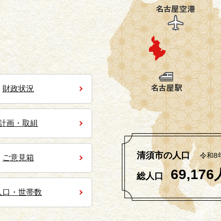
財政状況
計画・取組
清須市の人口
令和8
ご意見箱
69,176
総人口
人口・世帯数