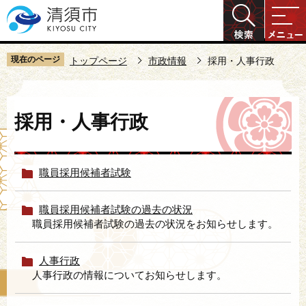
こ
の
ペ
ー
現在のページ
トップページ
市政情報
採用・人事行政
ジ
の
本
先
採用・人事行政
文
頭
こ
で
こ
す
職員採用候補者試験
か
ら
職員採用候補者試験の過去の状況
職員採用候補者試験の過去の状況をお知らせします。
人事行政
人事行政の情報についてお知らせします。