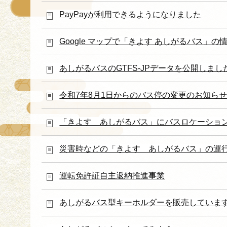
PayPayが利用できるようになりました
Google マップで「きよす あしがるバス」
あしがるバスのGTFS-JPデータを公開しまし
令和7年8月1日からのバス停の変更のお知ら
「きよす あしがるバス」にバスロケーショ
災害時などの「きよす あしがるバス」の運
運転免許証自主返納推進事業
あしがるバス型キーホルダーを販売していま