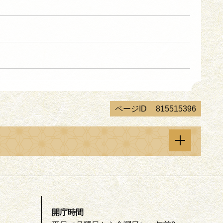
ページID
815515396
開庁時間