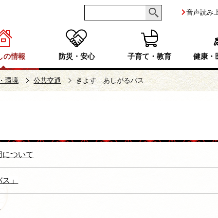
音声読み
しの情報
防災・安心
子育て・教育
健康・
・環境
公共交通
きよす あしがるバス
用について
バス」
！