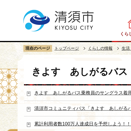
こ
の
ペ
ー
くら
ジ
の
現在のページ
トップページ
くらしの情報
生活
先
頭
本
で
きよす あしがるバス
文
す
こ
こ
きよす あしがるバス乗務員のサングラス着
か
ら
清須市コミュニティバス「きよす あしがる
累計利用者数100万人達成日を予想しよう！