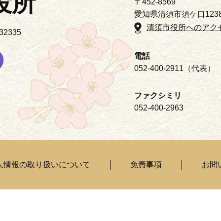
役所
〒452-8569
愛知県清須市須ケ口123
清須市役所へのアク
2335
電話
052-400-2911（代表）
ファクシミリ
052-400-2963
人情報の取り扱いについて
免責事項
お問