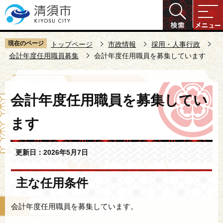
こ
の
ペ
ー
現在のページ
トップページ
市政情報
採用・人事行政
ジ
会計年度任用職員募集
会計年度任用職員を募集しています
の
先
本
頭
会計年度任用職員を募集してい
文
で
こ
す
ます
こ
か
ら
更新日：2026年5月7日
主な任用条件
会計年度任用職員を募集しています。