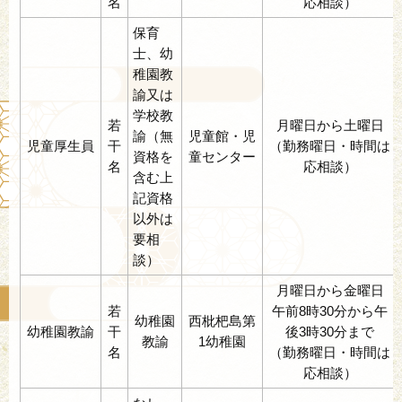
名
応相談）
保育
士、幼
稚園教
諭又は
学校教
若
月曜日から土曜日
諭（無
児童館・児
児童厚生員
干
（勤務曜日・時間は
資格を
童センター
名
応相談）
含む上
記資格
以外は
要相
談）
月曜日から金曜日
若
午前8時30分から午
幼稚園
西枇杷島第
幼稚園教諭
干
後3時30分まで
教諭
1幼稚園
名
（勤務曜日・時間は
応相談）