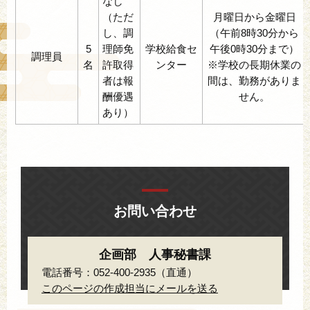
なし
（ただ
月曜日から金曜日
し、調
（午前8時30分から
5
理師免
学校給食セ
午後0時30分まで）
調理員
名
許取得
ンター
※学校の長期休業の
者は報
間は、勤務がありま
酬優遇
せん。
あり）
お問い合わせ
企画部 人事秘書課
電話番号：052-400-2935（直通）
このページの作成担当にメールを送る