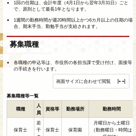
1回の任期は、会計年度（4月1日から翌年3月31日）ごと
で、原則として最長1年となります。
1週間の勤務時間が週20時間以上かつ6カ月以上の任期の場
合、期末手当、勤勉手当が支給されます。
募集職種
各職種の申込等は、市役所の各担当課で受け付け、面接等
の手続きを行います。
画面サイズに合わせて閲覧
募集職種等一覧
人
職種
資格等
勤務場所
勤務時間
員
若
月曜日から土曜日
保育士
干
保育士
保育園
（勤務曜日・時間は