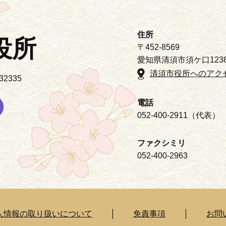
住所
役所
〒452-8569
愛知県清須市須ケ口123
清須市役所へのアク
2335
電話
052-400-2911（代表）
ファクシミリ
052-400-2963
人情報の取り扱いについて
免責事項
お問