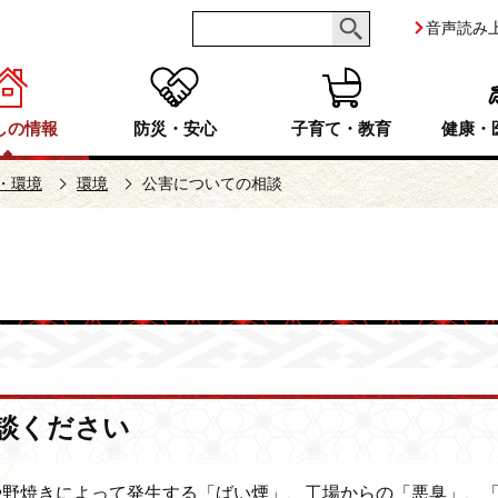
音声読み
しの情報
防災・安心
子育て・教育
健康・
・環境
環境
公害についての相談
談ください
野焼きによって発生する「ばい煙」、工場からの「悪臭」、「