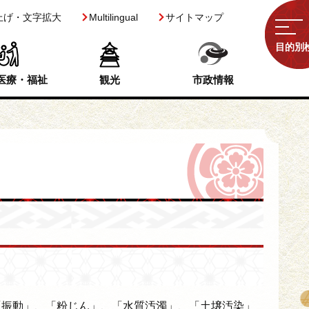
上げ・文字拡大
Multilingual
サイトマップ
目的別
医療・福祉
観光
市政情報
振動」、「粉じん」、「水質汚濁」、「土壌汚染」