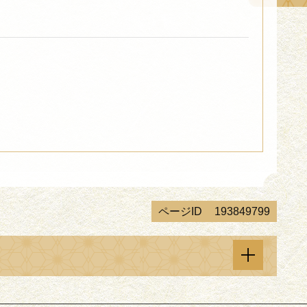
ページID
193849799