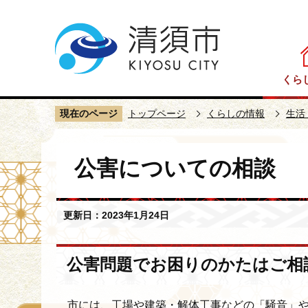
こ
の
ペ
ー
くら
ジ
の
現在のページ
トップページ
くらしの情報
生活
先
頭
本
で
公害についての相談
文
す
こ
こ
更新日：2023年1月24日
か
ら
公害問題でお困りのかたはご相
市には、工場や建築・解体工事などの「騒音」や