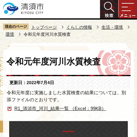
こ
の
ペ
ー
現在のページ
トップページ
くらしの情報
生活・環境
ジ
環境
令和元年度河川水質検査
の
先
本
頭
令和元年度河川水質検査
文
で
こ
す
こ
更新日：2022年7月4日
か
ら
令和元年度に実施しました水質検査の結果については、別
添ファイルのとおりです。
R1_清須市_河川_結果一覧 （Excel：99KB）