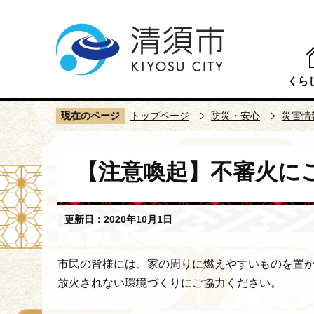
こ
の
ペ
ー
くら
ジ
の
現在のページ
トップページ
防災・安心
災害情
先
頭
本
で
【注意喚起】不審火に
文
す
こ
こ
更新日：2020年10月1日
か
ら
市民の皆様には、家の周りに燃えやすいものを置
放火されない環境づくりにご協力ください。