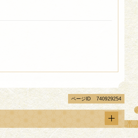
ページID
740929254