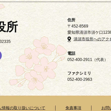
住所
役所
〒452-8569
愛知県清須市須ケ口123
清須市役所へのアク
2335
電話
052-400-2911（代表）
ファクシミリ
052-400-2963
人情報の取り扱いについて
免責事項
お問