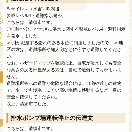
※サイレン（水害）吹鳴後
警戒レベル4・避難指示発令。
こちらは、清須市です。
〇〇時○○分、○○地区に洪水に関する警戒レベル4・避難指示
を発令しました。
○○川が氾濫する恐れのある水位に到達しましたので、○○地
区の方は、避難場所や知人宅などに今すぐ避難してくださ
い。
なお、ハザードマップを確認の上、自宅が浸水しても安全
な高さのある部屋がある方は、自宅で避難してもかまいま
せん。
避難場所等への避難が危険な場合には、自宅や近くの建物
で、少しでも浸水しにくい高い場所に移動するなど、身の
安全を確保してください。
以上、清須市でした。
排水ポンプ場運転停止の伝達文
こちらは、清須市です。