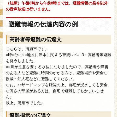
（注釈）午後8時から午前8時までは、避難情報の発令以外
の音声放送は行いません。
避難情報の伝達内容の例
高齢者等避難の伝達文
こちらは、清須市です。
○時○分に○○地区に洪水に関する警戒レベル3・高齢者等避難
を発令しました。
○○川が注意を要する水位になりましたので、高齢者や障害
のある人など避難に時間のかかる方は、避難場所や安全な
親戚・知人宅などに避難してください。
なお、ハザードマップを確認の上、自宅が浸水しても安全
な高さの部屋がある方は、自宅で避難してもかまいませ
ん。
以上、清須市でした。
避難指示の伝達文