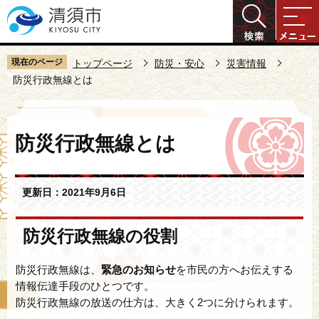
こ
の
ペ
ー
現在のページ
トップページ
防災・安心
災害情報
ジ
防災行政無線とは
の
先
本
頭
防災行政無線とは
文
で
こ
す
こ
更新日：2021年9月6日
か
ら
防災行政無線の役割
防災行政無線は、
緊急のお知らせ
を市民の方へお伝えする
情報伝達手段のひとつです。
防災行政無線の放送の仕方は、大きく2つに分けられます。