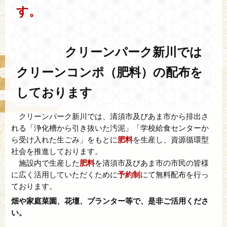
す。
クリーンパーク新川では
クリーンコンポ（肥料）の配布を
しております
クリーンパーク新川では、清須市及びあま市から排出さ
れる「浄化槽から引き抜いた汚泥」「学校給食センターか
ら受け入れた生ごみ」をもとに
肥料
を生産し、資源循環型
社会を推進しております。
施設内で生産した
肥料
を清須市及びあま市の市民の皆様
に広く活用していただくために
予約制
にて無料配布を行っ
ております。
畑や家庭菜園、花壇、プランター等で、是非ご活用くださ
い。