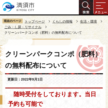
こ
の
ペ
ー
現在のページ
トップページ
くらしの情報
生活・環境
ジ
ごみ・し尿・リサイクル
クリーンパークコンポ（肥料）の無料配布について
の
先
頭
本
で
クリーンパークコンポ（肥料）
文
す
こ
の無料配布について
こ
か
ら
更新日：2022年9月1日
随時受付をしております。当日
予約も可能で