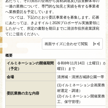
あたって、その演出の企画から資材調達及び設置解体等の
一連の業務について、専門的な知見と実績を有する事業者
へ業務委託を予定しています。
ついては、下記のとおり委託事業者を募集します。応募
にあたっては、きよすイルミ2026プロポーザル実施要領に
したがって、所定の書類を期日までに清須市役所産業課宛
てにご提出ください。
画面サイズに合わせて閲覧
概要
イルミネーションの開催期間
令和8年11月14日（土曜日）か
（予定）
曜日）まで
会場
清洲城・清洲古城跡公園一帯
(1)イルミネーション企画業務
材選定・調達）
委託業務の主な内容
(2)イルミネーション開催業務
工、保守管理）