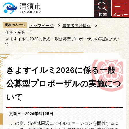
こ
の
ペ
ー
現在のページ
トップページ
事業者向け情報
ジ
仕事・産業
きよすイルミ2026に係る一般公募型プロポーザルの実施につい
の
て
先
頭
で
本
きよすイルミ2026に係る一般
す
文
こ
公募型プロポーザルの実施につ
こ
か
いて
ら
更新日：2026年5月25日
この度、清洲城周辺にてイルミネーションを開催するに