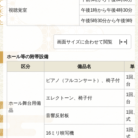
視聴覚室
午後1時から午後4時30分
午後5時30分から午後9時
画面サイズに合わせて閲覧
ホール等の附帯設備
区分
備品名
単
1回、
ピアノ（フルコンサート）、椅子付
台
1回、
エレクトーン、椅子付
台
ホール舞台用備
品
1回、
音響反射板
式
1回、
16ミリ映写機
式