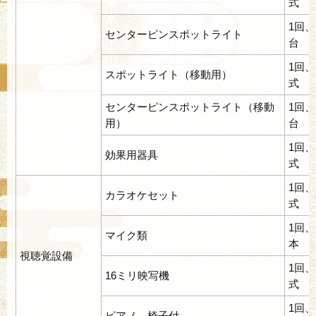
式
1回、
センターピンスポットライト
台
1回、
スポットライト（移動用）
式
センターピンスポットライト（移動
1回、
用）
台
1回、
効果用器具
式
1回、
カラオケセット
式
1回、
マイク類
本
視聴覚設備
1回、
16ミリ映写機
式
1回、
ピアノ、椅子付