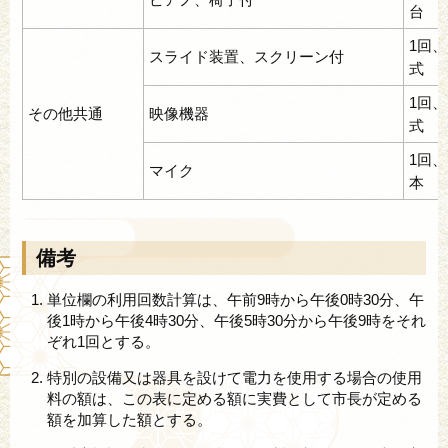
台
1回、
スライド装置、スクリーン付
式
1回、
その他共通
映像機器
式
1回、
マイク
本
備考
単位欄の利用回数計算は、午前9時から午後0時30分、午
後1時から午後4時30分、午後5時30分から午後9時をそれ
ぞれ1回とする。
特別の設備又は器具を設けて電力を使用する場合の使用
料の額は、この表に定める額に実費として市長が定める
額を加算した額とする。