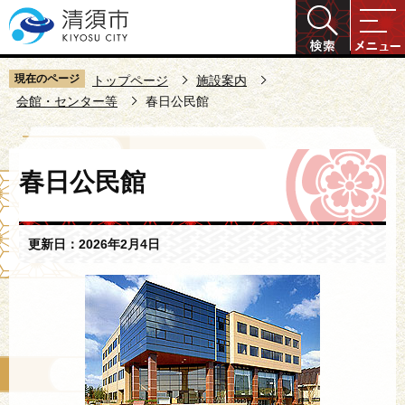
こ
の
ペ
ー
現在のページ
トップページ
施設案内
ジ
会館・センター等
春日公民館
の
先
本
頭
春日公民館
文
で
こ
す
こ
更新日：2026年2月4日
か
ら