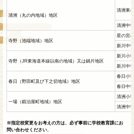
清洲東
清洲（丸の内地域）地区
清洲中
星の宮
寺野（池端地域）地区
新川中
新川小
寺野（JR東海道本線以南の地域）又は鍋片地区
新川中
春日小
春日（野田町及び下之切地域）地区
春日中
清洲小
一場（鍛治屋町地域）地区
清洲中
※
指定校変更をお考えの方は、必ず
事前に学校教育課にお
問い合わせください
。