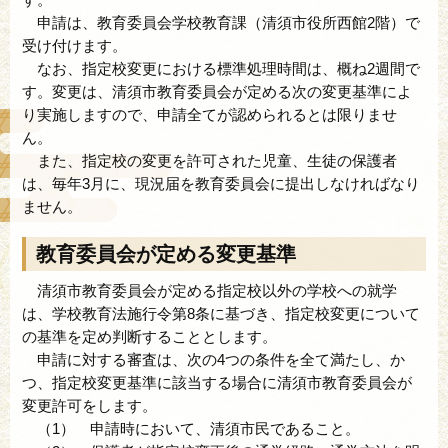
申請は、教育委員会学校教育課（清須市役所西館2階）で
受け付けます。
なお、指定校変更における標準処理時間は、概ね2週間で
す。変更は、清須市教育委員会が定める次の変更基準によ
り実施しますので、申請全てが認められるとは限りませ
ん。
また、指定校の変更を許可された児童、生徒の保護者
は、毎年3月に、現況届を教育委員会に提出しなければなり
ません。
教育委員会が定める変更基準
清須市教育委員会が定める指定校以外の学校への就学
は、学校教育法施行令第8条に基づき、指定校変更について
の基準を定め判断することとします。
申請に対する審査は、次の4つの条件を全て満たし、か
つ、指定校変更基準に該当する場合に清須市教育委員会が
変更許可をします。
（1） 申請時において、清須市民であること。