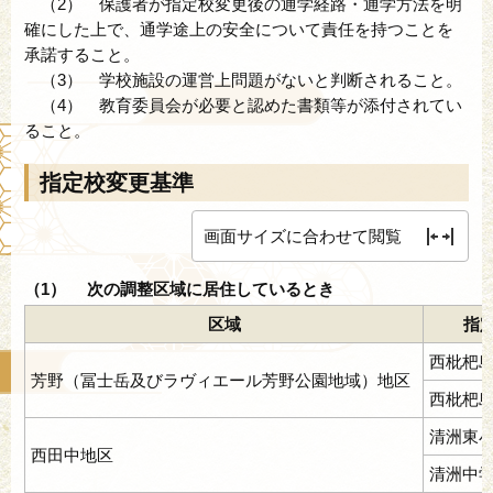
（2） 保護者が指定校変更後の通学経路・通学方法を明
確にした上で、通学途上の安全について責任を持つことを
承諾すること。
（3） 学校施設の運営上問題がないと判断されること。
（4） 教育委員会が必要と認めた書類等が添付されてい
ること。
指定校変更基準
画面サイズに合わせて閲覧
（1） 次の調整区域に居住しているとき
区域
指
西枇杷
芳野（冨士岳及びラヴィエール芳野公園地域）地区
西枇杷
清洲東
西田中地区
清洲中