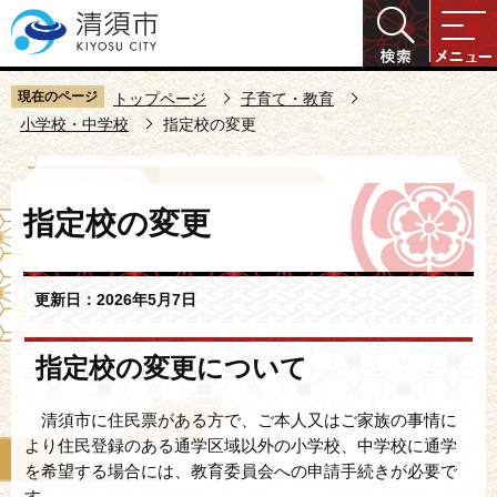
こ
の
ペ
ー
現在のページ
トップページ
子育て・教育
ジ
小学校・中学校
指定校の変更
の
先
本
頭
指定校の変更
文
で
こ
す
こ
更新日：2026年5月7日
か
ら
指定校の変更について
清須市に住民票がある方で、ご本人又はご家族の事情に
より住民登録のある通学区域以外の小学校、中学校に通学
を希望する場合には、教育委員会への申請手続きが必要で
す。