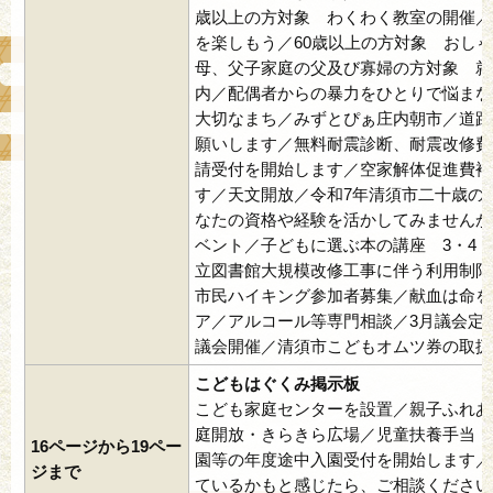
歳以上の方対象 わくわく教室の開催／
を楽しもう／60歳以上の方対象 おし
母、父子家庭の父及び寡婦の方対象 就
内／配偶者からの暴力をひとりで悩まな
大切なまち／みずとぴぁ庄内朝市／道路
願いします／無料耐震診断、耐震改修費
請受付を開始します／空家解体促進費補
す／天文開放／令和7年清須市二十歳の
なたの資格や経験を活かしてみませんか
ベント／子どもに選ぶ本の講座 3・4
立図書館大規模改修工事に伴う利用制限
市民ハイキング参加者募集／献血は命を
ア／アルコール等専門相談／3月議会定
議会開催／清須市こどもオムツ券の取扱
こどもはぐくみ掲示板
こども家庭センターを設置／親子ふれあ
庭開放・きらきら広場／児童扶養手当・
16ページから19ペー
園等の年度途中入園受付を開始します／
ジまで
ているかもと感じたら、ご相談ください