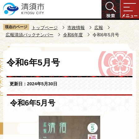
こ
の
ペ
ー
現在のページ
トップページ
市政情報
広報
ジ
広報清須バックナンバー
令和6年度
令和6年5月号
の
先
本
頭
令和6年5月号
文
で
こ
す
こ
更新日：2024年5月30日
か
ら
令和6年5月号