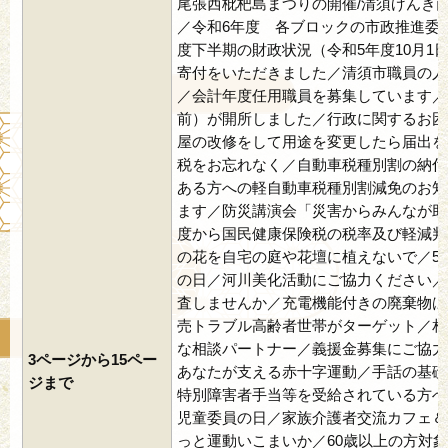
尾張西枇杷島まつりの開催/清須げんき
／令和6年度 各ブロックの市政推進委
度下半期の財政状況（令和5年度10月1日
寄付をいただきました／清須市職員の人
／会計年度任用職員を募集しています／
前）が開所しました／行政に関するお困
屋の改修をして用途を変更したら届出を
税をお忘れなく／自動車税種別割の納付
ある方への軽自動車税種別割減免のお知
ます／防災講演会「災害からみんなが助
度から国民健康保険税の税率及び軽減判
の花を自宅の庭や花壇に植えないで／5
の日／河川美化活動にご協力ください／
査しませんか／充電機能付きの廃棄物は
売トラブル高齢者世帯がターゲット／相
な相談パートナー／義援金募集にご協力
3ページから15ペー
あなたが支える赤十字運動／手話の基礎
ジまで
特別障害者手当等を受給されている方へ
児童委員の日／家族介護者交流カフェ＆
っと運動いこまいか／60歳以上の方対象