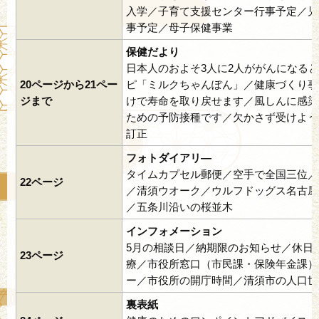
入学／子育て支援センター行事予定／児
事予定／母子保健事業
保健だより
日本人のおよそ3人に2人ががんになる
20ページから21ペー
ピ「ミルクちゃんぽん」／健康づくり事
ジまで
けで寿命を取り戻せます／風しんに感染
ための予防接種です／欠かさず受けよう
訂正
フォトダイアリ―
タイムカプセル郵便／空手で全国三位／
22ページ
／清須ウオーク／ウルフドッグス名古屋
／五条川沿いの桜並木
インフォメーション
5月の相談日／納期限のお知らせ／休日
23ページ
療／市役所窓口（市民課・保険年金課）
ー／市役所の開庁時間／清須市の人口世
裏表紙