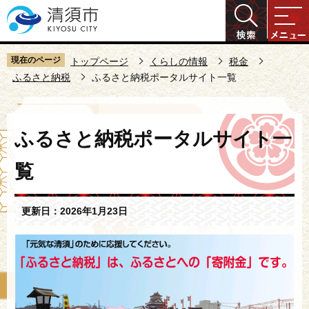
こ
の
ペ
ー
現在のページ
トップページ
くらしの情報
税金
ジ
ふるさと納税
ふるさと納税ポータルサイト一覧
の
先
本
頭
ふるさと納税ポータルサイト一
文
で
こ
す
覧
こ
か
ら
更新日：2026年1月23日