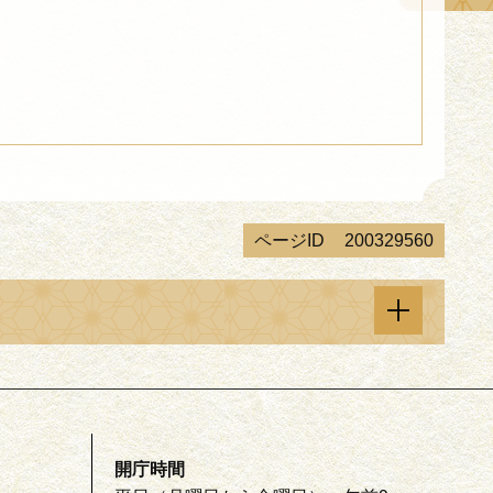
ページID
200329560
開庁時間