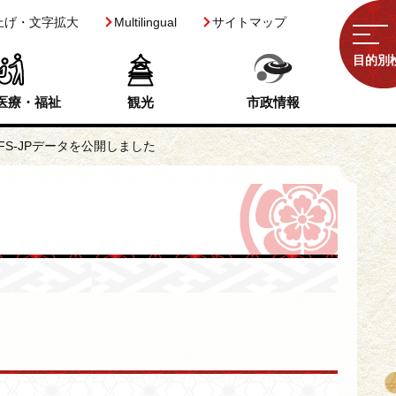
上げ・文字拡大
Multilingual
サイトマップ
目的別
医療・福祉
観光
市政情報
FS-JPデータを公開しました