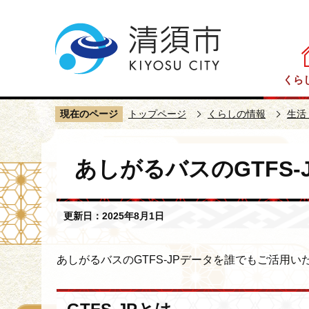
こ
の
ペ
ー
くら
ジ
の
現在のページ
トップページ
くらしの情報
生活
先
頭
本
で
あしがるバスのGTFS
文
す
こ
こ
更新日：2025年8月1日
か
ら
あしがるバスのGTFS-JPデータを誰でもご活用