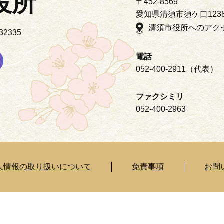
役所
〒452-8569
愛知県清須市須ケ口123
清須市役所へのアク
2335
電話
052-400-2911（代表）
ファクシミリ
052-400-2963
人情報の取り扱いについて
免責事項
お問