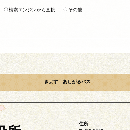
検索エンジンから直接
その他
きよす あしがるバス
住所