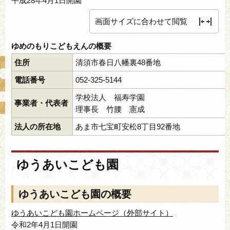
平成28年4月1日開園
画面サイズに合わせて閲覧
ゆめのもりこどもえんの概要
住所
清須市春日八幡裏48番地
電話番号
052-325-5144
学校法人 福寿学園
事業者・代表者
理事長 竹腰 憲成
法人の所在地
あま市七宝町安松8丁目92番地
ゆうあいこども園
ゆうあいこども園の概要
ゆうあいこども園ホームページ（外部サイト）
令和2年4月1日開園