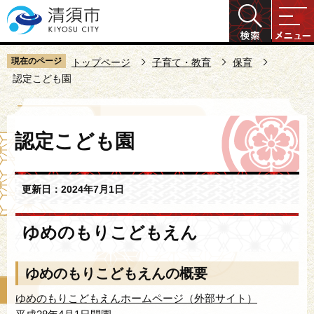
こ
の
ペ
ー
現在のページ
トップページ
子育て・教育
保育
ジ
認定こども園
の
先
本
頭
認定こども園
文
で
こ
す
こ
更新日：2024年7月1日
か
ら
ゆめのもりこどもえん
ゆめのもりこどもえんの概要
ゆめのもりこどもえんホームページ（外部サイト）