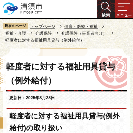
こ
の
ペ
ー
現在のページ
トップページ
健康・医療・福祉
ジ
福祉・介護
介護保険
介護保険（事業者向け）
軽度者に対する福祉用具貸与（例外給付）
の
先
頭
本
で
軽度者に対する福祉用具貸与
文
す
こ
（例外給付）
こ
か
ら
更新日：2025年8月28日
軽度者に対する福祉用具貸与(例外
給付)の取り扱い