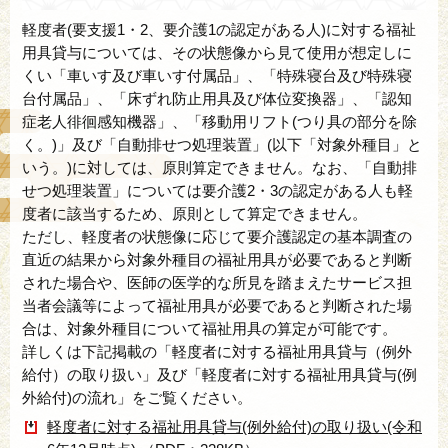
軽度者(要支援1・2、要介護1の認定がある人)に対する福祉
用具貸与については、その状態像から見て使用が想定しに
くい「車いす及び車いす付属品」、「特殊寝台及び特殊寝
台付属品」、「床ずれ防止用具及び体位変換器」、「認知
症老人徘徊感知機器」、「移動用リフト(つり具の部分を除
く。)」及び「自動排せつ処理装置」(以下「対象外種目」と
いう。)に対しては、原則算定できません。なお、「自動排
せつ処理装置」については要介護2・3の認定がある人も軽
度者に該当するため、原則として算定できません。
ただし、軽度者の状態像に応じて要介護認定の基本調査の
直近の結果から対象外種目の福祉用具が必要であると判断
された場合や、医師の医学的な所見を踏まえたサービス担
当者会議等によって福祉用具が必要であると判断された場
合は、対象外種目について福祉用具の算定が可能です。
詳しくは下記掲載の「軽度者に対する福祉用具貸与（例外
給付）の取り扱い」及び「軽度者に対する福祉用具貸与(例
外給付)の流れ」をご覧ください。
軽度者に対する福祉用具貸与(例外給付)の取り扱い(令和