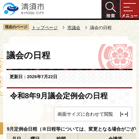
こ
の
ペ
ー
現在のページ
トップページ
市議会
議会の日程
ジ
の
本
先
議会の日程
文
頭
こ
で
こ
す
更新日：2026年7月22日
か
ら
令和8年9月議会定例会の日程
画面サイズに合わせて閲覧
9月定例会日程（※日程等については、変更となる場合がござ
月日
曜日
時間
会議等