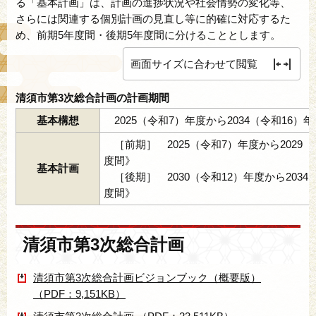
る「基本計画」は、計画の進捗状況や社会情勢の変化等、
さらには関連する個別計画の見直し等に的確に対応するた
め、前期5年度間・後期5年度間に分けることとします。
画面サイズに合わせて閲覧
清須市第3次総合計画の計画期間
基本構想
2025（令和7）年度から2034（令和16）
［前期］ 2025（令和7）年度から2029（
度間》
基本計画
［後期］ 2030（令和12）年度から2034
度間》
清須市第3次総合計画
清須市第3次総合計画ビジョンブック（概要版）
（PDF：9,151KB）