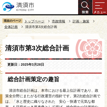
こ
の
ペ
ー
現在のページ
トップページ
市政情報
計画・施策
ジ
全体計画
清須市第3次総合計画
の
先
本
頭
清須市第3次総合計画
文
で
こ
す
こ
更新日：2025年3月28日
か
ら
総合計画策定の趣旨
清須市総合計画は、本市における最上位計画であり、政
策全分野にまたがる行政運営の指針です。第2次総合計画で
は、「水と歴史に織りなされた 安心・快適で元気な都
市」を目指すべき将来像として掲げ、総合的かつ計画的な