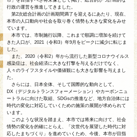
行政の運営を推進してきました。
第2次総合計画の計画期間満了を迎えるにあたり、現在、
本市の人口動向や社会を取り巻く情勢も大きな変化をみせ
ています。
本市では、市制施行以降、これまで順調に増加を続けて
きた人口が、2021（令和3）年9月をピークに減少に転じま
した。
また、2020（令和2）年から流行した新型コロナウイルス
感染症は、社会経済に大きな打撃を与えるだけでなく、
人々のライフスタイルや価値観にも大きな影響を与えまし
た。
さらには、日本全体、そして国際的な動向として、
DX（デジタルトランスフォーメーション）やカーボンニュ
ートラルに向けた取組、SDGsの推進など、地方自治体には
時代の変化に対応していくための施策の展開が求められて
います。
このような状況を踏まえ、本市では将来に向けて、社会
情勢の変化を的確にとらえ、「次世代を展望した時代に対
応したまちづくり」を進めていくため、今後、本市が目指