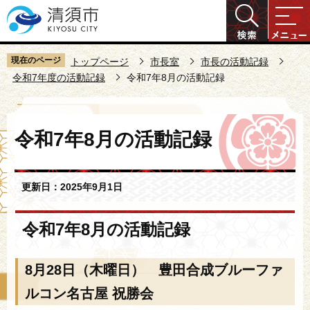
こ
の
ペ
ー
現在のページ
トップページ
市長室
市長の活動記録
ジ
令和7年度の活動記録
令和7年8月の活動記録
の
先
本
頭
令和7年8月の活動記録
文
で
こ
す
こ
更新日：2025年9月1日
か
ら
令和7年8月の活動記録
8月28日（木曜日） 豊田合成ブルーファ
ルコン名古屋 祝勝会