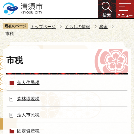
こ
の
ペ
ー
現在のページ
トップページ
くらしの情報
税金
ジ
市税
の
先
本
頭
市税
文
で
こ
す
こ
個人住民税
か
ら
森林環境税
法人市民税
固定資産税