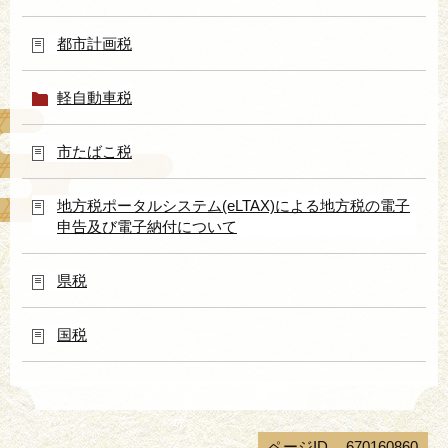
都市計画税
軽自動車税
市たばこ税
地方税ポータルシステム(eLTAX)による地方税の電子
申告及び電子納付について
県税
国税
ページID
670160860