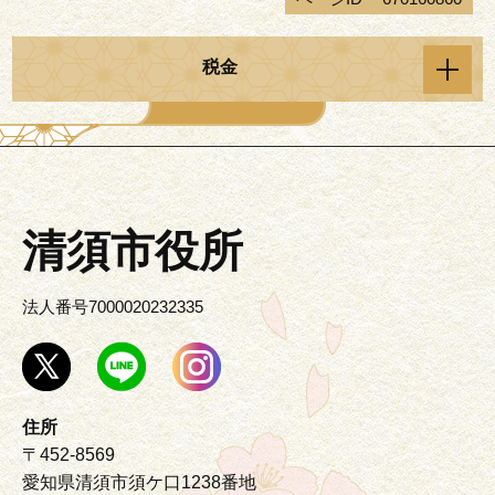
税金
清須市役所
法人番号7000020232335
住所
〒452-8569
愛知県清須市須ケ口1238番地