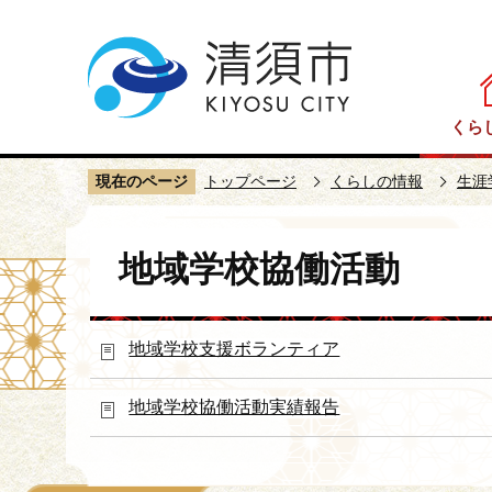
こ
の
ペ
ー
くら
ジ
の
現在のページ
トップページ
くらしの情報
生涯
先
頭
本
で
地域学校協働活動
文
す
こ
こ
地域学校支援ボランティア
か
ら
地域学校協働活動実績報告