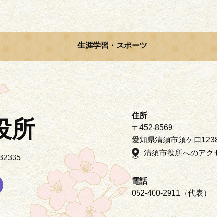
生涯学習・スポーツ
住所
役所
〒452-8569
愛知県清須市須ケ口123
清須市役所へのアク
2335
電話
052-400-2911（代表）