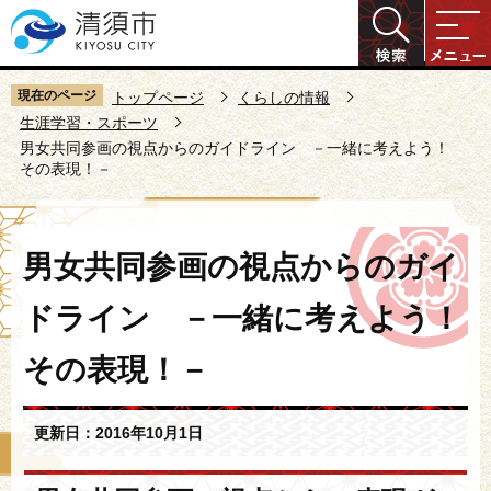
こ
の
ペ
ー
現在のページ
トップページ
くらしの情報
ジ
生涯学習・スポーツ
男女共同参画の視点からのガイドライン －一緒に考えよう！
の
その表現！－
先
頭
で
本
男女共同参画の視点からのガイ
す
文
こ
ドライン －一緒に考えよう！
こ
か
その表現！－
ら
更新日：2016年10月1日