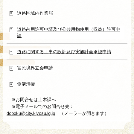
道路区域内作業届
道路占用許可申請及び公共用物使用（収益）許可申
請
道路に関する工事の設計及び実施計画承認申請
官民境界立会申請
側溝清掃
※お問合せは土木課へ
※電子メールでのお問合せ先：
doboku@city.kiyosu.lg.jp
（メーラーが開きます）