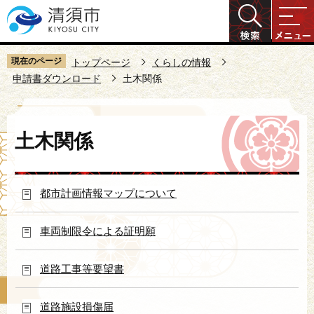
こ
の
ペ
ー
現在のページ
トップページ
くらしの情報
ジ
申請書ダウンロード
土木関係
の
先
本
頭
土木関係
文
で
こ
す
こ
都市計画情報マップについて
か
ら
車両制限令による証明願
道路工事等要望書
道路施設損傷届