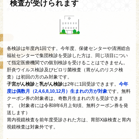
検査が受けられます
各検診は年度内1回です。今年度、保健センターや清洲総合
福祉センターで集団検診を受診した方は、同じ項目につい
て指定医療機関での個別検診を受けることはできません。
肝炎ウイルス検診及びピロリ菌検査（胃がんのリスク検
査）は初回の方のみ対象です。
子宮がん検診
と
乳がん検診
は2年に1回受診できます。
今年
度は偶数月（2,4,6,8,10,12月）生まれの方が対象
です。無料
クーポン券の対象者は、奇数月生まれの方も受診できま
す。（対象者には令和8年6月上旬頃、無料クーポン券を発
送します）
胃内視鏡検査を前年度受診された方は、胃部X線検査と胃内
視鏡検査は対象外です。