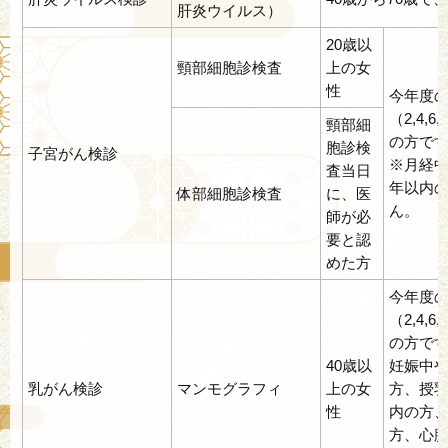
肝炎ウイルス）
20歳以
頸部細胞診検査
上の女
性
今年度
（2,4,6
頸部細
の方で
胞診検
子宮がん検診
※月経中
査当日
年以内
体部細胞診検査
に、医
ん。
師が必
要と認
めた方
今年度
（2,4,6
の方で
40歳以
妊娠中
乳がん検診
マンモグラフィ
上の女
方、授乳
性
内の方
方、心