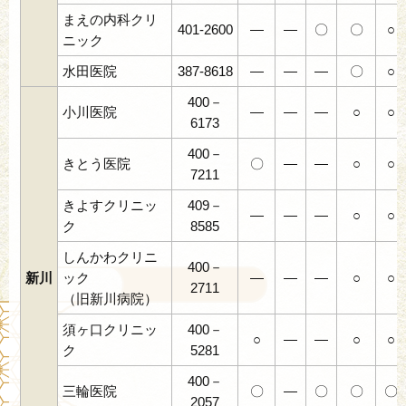
まえの内科クリ
401-2600
―
―
〇
〇
○
ニック
水田医院
387-8618
―
―
―
〇
○
400－
小川医院
―
―
―
○
○
6173
400－
きとう医院
〇
―
―
○
○
7211
きよすクリニッ
409－
―
―
―
○
○
ク
8585
しんかわクリニ
400－
新川
ック
―
―
―
○
○
2711
（旧新川病院）
須ヶ口クリニッ
400－
○
―
―
○
○
ク
5281
400－
三輪医院
〇
―
〇
〇
〇
2057