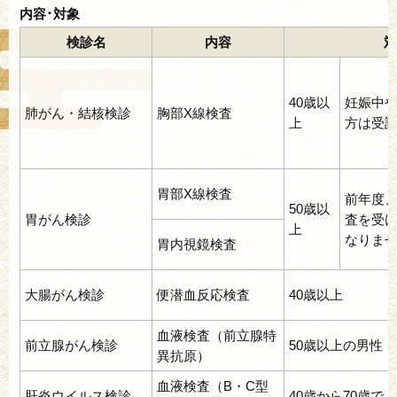
内容･対象
検診名
内容
対
40歳以
妊娠中
肺がん・結核検診
胸部X線検査
上
方は受
胃部X線検査
前年度
50歳以
胃がん検診
査を受
上
なりま
胃内視鏡検査
大腸がん検診
便潜血反応検査
40歳以上
血液検査（前立腺特
前立腺がん検診
50歳以上の男性
異抗原）
血液検査（B・C型
肝炎ウイルス検診
40歳から70歳で