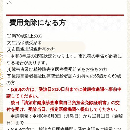
い。
費用免除になる方
(1)満70歳以上の方
(2)生活保護受給者
(3)市民税非課税世帯の方
令和8年度の課税状況となります。市民税の申告が必要に
なる場合があります。
(4)障害者及び精神障害者医療費受給者をお持ちの方
(5)後期高齢者福祉医療費受給者証をお持ちの65歳から69歳
の方
・
(2)(3)の方は、受診日の10日前までに健康推進課へ事前申
請してください。
後日
「清須市健康診査事業自己負担金免除証明書」の交
付を受け、受診当日、指定医療機関へ提出してください。
申請期間：令和8年6月8日（月曜日）から12月11日（金曜
日）まで
・(4)(5)の方は、検診当日医療機関へ受給者証をご提示くだ