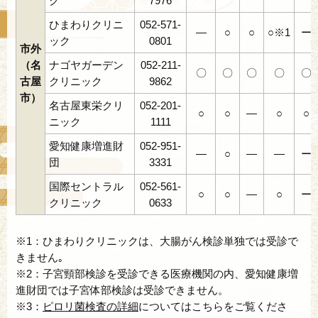
ク
7976
ひまわりクリニ
052-571-
―
○
○
○※1
ー
ック
0801
市外
（名
ナゴヤガーデン
052-211-
〇
〇
〇
〇
〇
古屋
クリニック
9862
市）
名古屋東栄クリ
052-201-
○
○
―
○
○
ニック
1111
愛知健康増進財
052-951-
―
○
―
―
ー
団
3331
国際セントラル
052-561-
○
○
―
○
ー
クリニック
0633
※1：ひまわりクリニックは、大腸がん検診単独では受診で
きません｡
※2：子宮頸部検診を受診できる医療機関の内、愛知健康増
進財団では子宮体部検診は受診できません。
※3：
ピロリ菌検査の詳細
についてはこちらをご覧くださ