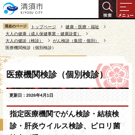
こ
の
ペ
ー
現在のページ
トップページ
健康・医療・福祉
ジ
大人の健康（成人保健事業・健康診査）
大人の健診（検診）
がん検診（集団・個別）
の
医療機関検診（個別検診）
先
頭
で
本
す
医療機関検診（個別検診）
文
こ
こ
更新日：2026年4月1日
か
ら
指定医療機関でがん検診・結核検
診・肝炎ウイルス検診、ピロリ菌