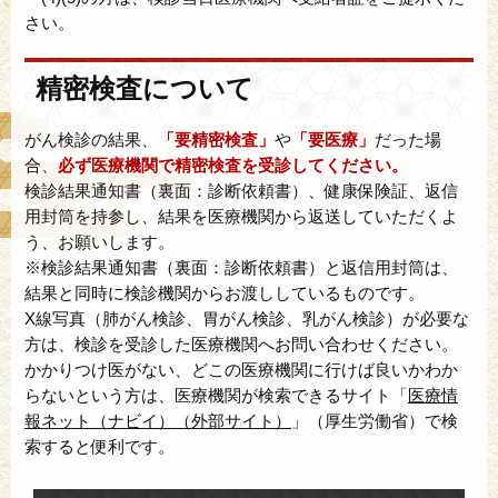
さい。
精密検査について
がん検診の結果、
「要精密検査」
や
「要医療」
だった場
合、
必ず医療機関で精密検査を受診してください。
検診結果通知書（裏面：診断依頼書）、健康保険証、返信
用封筒を持参し、結果を医療機関から返送していただくよ
う、お願いします。
※検診結果通知書（裏面：診断依頼書）と返信用封筒は、
結果と同時に検診機関からお渡ししているものです。
X線写真（肺がん検診、胃がん検診、乳がん検診）が必要な
方は、検診を受診した医療機関へお問い合わせください。
かかりつけ医がない、どこの医療機関に行けば良いかわか
らないという方は、医療機関が検索できるサイト「
医療情
報ネット（ナビイ）（外部サイト）
」（厚生労働省）で検
索すると便利です。