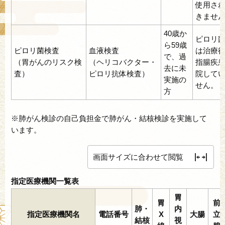
使用さ
きませ
40歳か
ピロリ
ら59歳
ピロリ菌検査
血液検査
は治療
で、過
（胃がんのリスク検
（ヘリコバクター・
指腸疾
去に未
査）
ピロリ抗体検査）
院して
実施の
せん。
方
※肺がん検診の自己負担金で肺がん・結核検診を実施して
います。
画面サイズに合わせて閲覧
指定医療機関一覧表
胃
胃
前
肺・
内
指定医療機関名
電話番号
X
大腸
立
結核
視