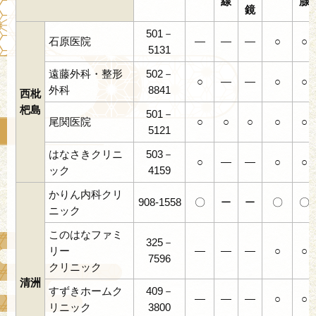
線
腺
鏡
501－
石原医院
―
―
―
○
○
5131
遠藤外科・整形
502－
○
―
―
○
○
外科
8841
西枇
杷島
501－
尾関医院
○
○
○
○
○
5121
はなさきクリニ
503－
○
―
―
○
○
ック
4159
かりん内科クリ
908-1558
〇
ー
ー
〇
〇
ニック
このはなファミ
325－
リー
―
―
―
○
○
7596
クリニック
清洲
すずきホームク
409－
―
―
―
○
○
リニック
3800