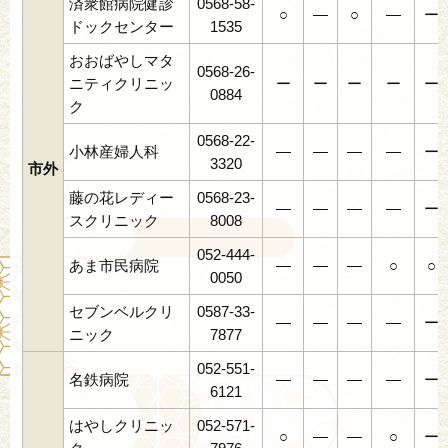
済衆館病院健診
0568-58-
○
―
○
―
ー
ドックセンター
1535
おおばやしマタ
0568-26-
ニティクリニッ
ー
ー
ー
ー
ー
0884
ク
0568-22-
小林産婦人科
―
―
―
―
ー
3320
市外
藤の花レディー
0568-23-
―
―
―
―
ー
スクリニック
8008
052-444-
あま市民病院
―
―
―
○
○
0050
セブンベルクリ
0587-33-
―
―
―
―
ー
ニック
7877
052-551-
名鉄病院
―
―
―
―
ー
6121
はやしクリニッ
052-571-
○
―
―
○
ー