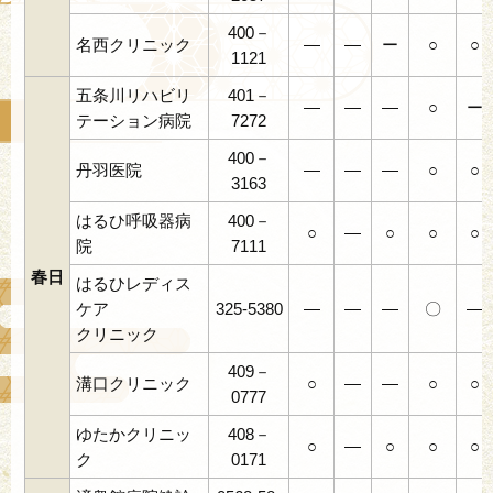
400－
名西クリニック
―
―
ー
○
○
1121
五条川リハビリ
401－
―
―
―
○
ー
テーション病院
7272
400－
丹羽医院
―
―
―
○
○
3163
はるひ呼吸器病
400－
○
―
○
○
○
院
7111
春日
はるひレディス
ケア
325-5380
―
―
―
〇
―
クリニック
409－
溝口クリニック
○
―
―
○
○
0777
ゆたかクリニッ
408－
○
―
○
○
○
ク
0171