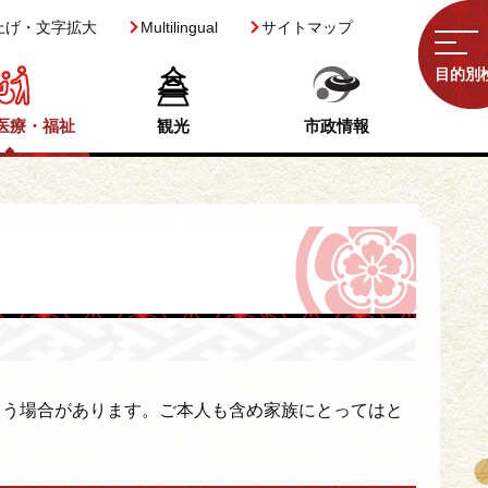
上げ・文字拡大
Multilingual
サイトマップ
目的別
医療・福祉
観光
市政情報
まう場合があります。ご本人も含め家族にとってはと