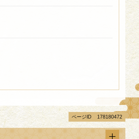
ページID
178180472