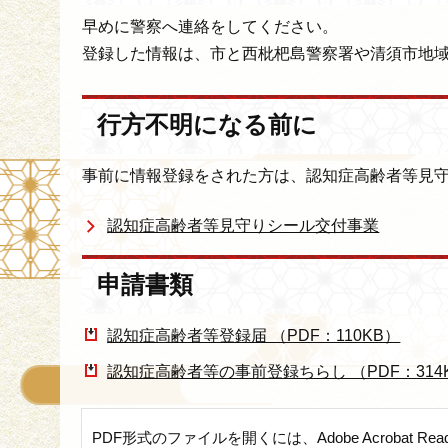
早めに警察へ連絡をしてください。
登録した情報は、市と西枇杷島警察署や清須市地
行方不明になる前に
事前に情報登録をされた方は、認知症高齢者等見
認知症高齢者等見守りシール交付事業
申請書類
認知症高齢者等登録届 （PDF：110KB）
認知症高齢者等の事前登録ちらし （PDF：314
PDF形式のファイルを開くには、Adobe Acrobat Re