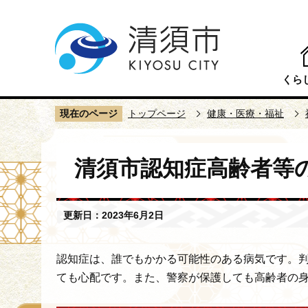
こ
の
ペ
ー
くら
ジ
の
現在のページ
トップページ
健康・医療・福祉
先
頭
本
で
清須市認知症高齢者等
文
す
こ
こ
更新日：2023年6月2日
か
ら
認知症は、誰でもかかる可能性のある病気です。
ても心配です。また、警察が保護しても高齢者の