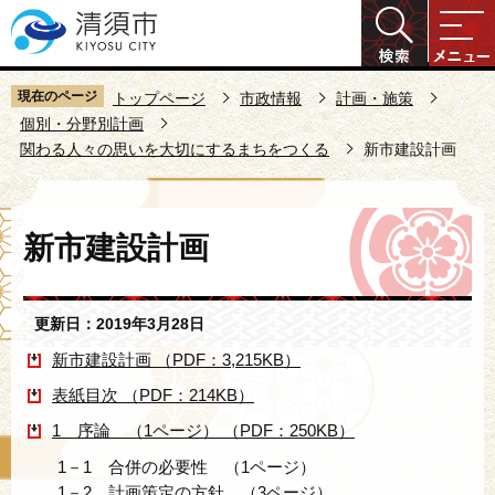
こ
の
ペ
ー
現在のページ
トップページ
市政情報
計画・施策
ジ
個別・分野別計画
関わる人々の思いを大切にするまちをつくる
新市建設計画
の
先
頭
本
で
新市建設計画
文
す
こ
こ
更新日：2019年3月28日
か
ら
新市建設計画 （PDF：3,215KB）
表紙目次 （PDF：214KB）
1 序論 （1ページ） （PDF：250KB）
1－1 合併の必要性 （1ページ）
1－2 計画策定の方針 （3ページ）