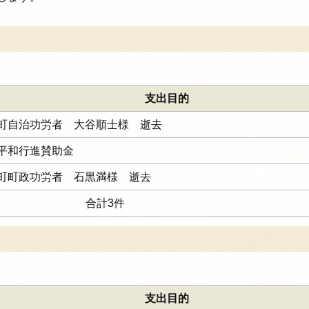
支出目的
町自治功労者 大谷順士様 逝去
平和行進賛助金
町町政功労者 石黒満様 逝去
合計3件
支出目的