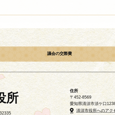
議会の交際費
住所
役所
〒452-8569
愛知県清須市須ケ口123
清須市役所へのアク
2335