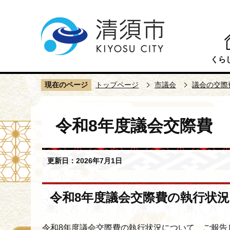
こ
の
ペ
ー
くら
ジ
の
現在のページ
トップページ
市議会
議会の交際
先
頭
本
で
令和8年度議会交際費
文
す
こ
こ
更新日：2026年7月1日
か
ら
令和8年度議会交際費の執行状況
令和8年度議会交際費の執行状況について、ご報告