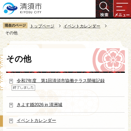
こ
の
ペ
ー
現在のページ
トップページ
イベントカレンダー
ジ
その他
の
先
本
頭
その他
文
で
こ
す
こ
令和7年度 第1回清須市協働テラス開催記録
か
ら
きよす婚2026 in 清洲城
イベントカレンダー