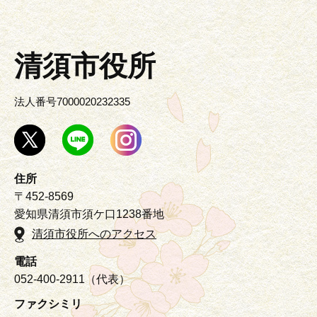
清須市役所
法人番号7000020232335
住所
〒452-8569
愛知県清須市須ケ口1238番地
清須市役所へのアクセス
電話
052-400-2911（代表）
ファクシミリ