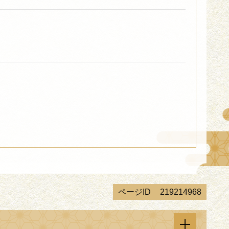
ページID
219214968