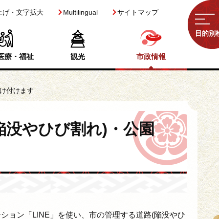
上げ・文字拡大
Multilingual
サイトマップ
目的別
医療・福祉
観光
市政情報
受け付けます
陥没やひび割れ)・公園
ョン「LINE」を使い、市の管理する道路(陥没やひ