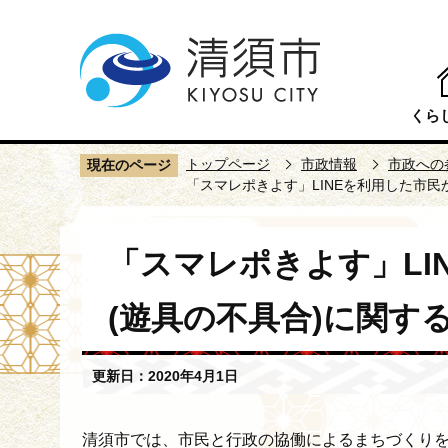
こ
の
ペ
ー
くら
ジ
の
トップページ
市政情報
市政への
現在のページ
先
「スマレポきよす」LINEを利用した市民
頭
で
本
「スマレポきよす」LI
す
文
こ
(遊具の不具合)に関す
こ
か
ら
更新日：2020年4月1日
清須市では、市民と行政の協働によるまちづくりを