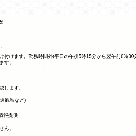
況
す。
付けます。勤務時間外(平日の午後5時15分から翌午前8時3
ます。
認します。
過観察など)
情報提供
せん。