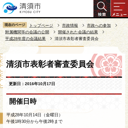
こ
の
ペ
ー
現在のページ
トップページ
市政情報
市政への参加
ジ
附属機関等の会議の公開
開催された会議の結果
平成28年度の会議結果
清須市表彰者審査委員会
の
先
頭
本
で
清須市表彰者審査委員会
文
す
こ
こ
更新日：2016年10月17日
か
ら
開催日時
平成28年10月14日（金曜日）
午後1時30分から午後2時まで