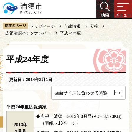
こ
の
ペ
ー
現在のページ
トップページ
市政情報
広報
ジ
広報清須バックナンバー
平成24年度
の
先
本
頭
平成24年度
文
で
こ
す
こ
更新日：2014年2月1日
か
ら
画面サイズに合わせて閲覧
平成24年度広報清須
◆広報 清須 2013年3月号(PDF:3,173KB)
（表紙～13ページ）
2013年
3月号