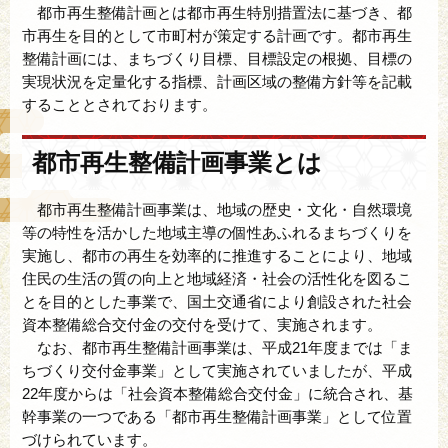
都市再生整備計画とは都市再生特別措置法に基づき、都
市再生を目的として市町村が策定する計画です。都市再生
整備計画には、まちづくり目標、目標設定の根拠、目標の
実現状況を定量化する指標、計画区域の整備方針等を記載
することとされております。
都市再生整備計画事業とは
都市再生整備計画事業は、地域の歴史・文化・自然環境
等の特性を活かした地域主導の個性あふれるまちづくりを
実施し、都市の再生を効率的に推進することにより、地域
住民の生活の質の向上と地域経済・社会の活性化を図るこ
とを目的とした事業で、国土交通省により創設された社会
資本整備総合交付金の交付を受けて、実施されます。
なお、都市再生整備計画事業は、平成21年度までは「ま
ちづくり交付金事業」として実施されていましたが、平成
22年度からは「社会資本整備総合交付金」に統合され、基
幹事業の一つである「都市再生整備計画事業」として位置
づけられています。