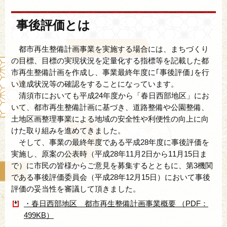
事後評価とは
都市再生整備計画事業を実施する場合には、まちづくり
の目標、目標の実現状況を定量化する指標等を記載した都
市再生整備計画を作成し、事業最終年度に｢事後評価｣を行
い達成状況等の確認をすることになっています。
清須市においても平成24年度から「春日西部地区」にお
いて、都市再生整備計画に基づき、道路整備や公園整備、
土地区画整理事業による地域の安全性や利便性の向上に向
けた取り組みを進めてきました。
そして、事業の最終年度である平成28年度に事後評価を
実施し、原案の公表時（平成28年11月2日から11月15日ま
で）に市民の皆様からご意見を募集するとともに、第3機関
である事後評価委員会（平成28年12月15日）において事後
評価の妥当性を審議して頂きました。
・春日西部地区 都市再生整備計画事業概要 （PDF：
499KB）