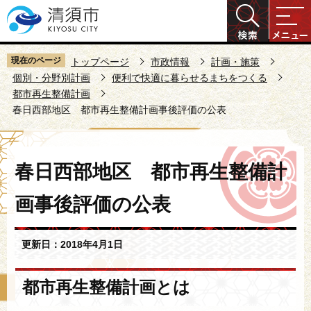
こ
の
ペ
ー
現在のページ
トップページ
市政情報
計画・施策
ジ
個別・分野別計画
便利で快適に暮らせるまちをつくる
都市再生整備計画
の
春日西部地区 都市再生整備計画事後評価の公表
先
頭
で
本
す
春日西部地区 都市再生整備計
文
こ
画事後評価の公表
こ
か
ら
更新日：2018年4月1日
都市再生整備計画とは