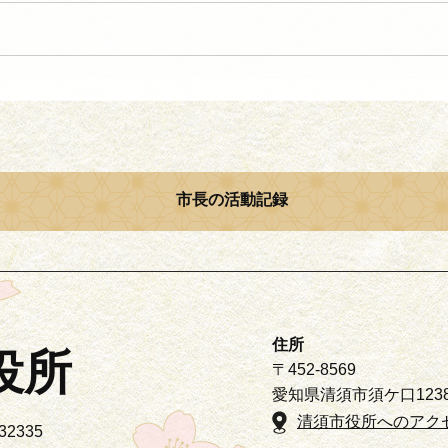
市長の活動記録
住所
役所
〒452-8569
愛知県清須市須ケ口123
清須市役所へのアク
2335