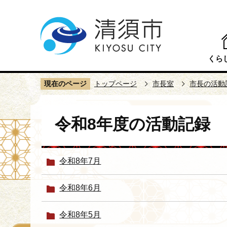
こ
の
ペ
ー
くら
ジ
の
現在のページ
トップページ
市長室
市長の活動
先
頭
本
で
令和8年度の活動記録
文
す
こ
こ
令和8年7月
か
ら
令和8年6月
令和8年5月