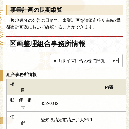
事業計画の長期縦覧
換地処分の公告の日まで、事業計画を清須市役所南館2階
都市計画課において縦覧することができます。
区画整理組合事務所情報
画面サイズに合わせて閲覧
組合事務所情報
項
内容
目
郵 便 番
452-0942
号
住
愛知県清須市清洲弁天96-1
所