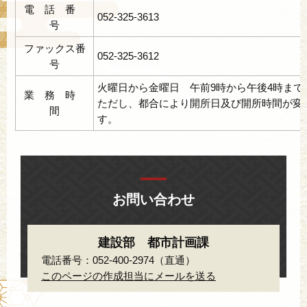
電 話 番
052-325-3613
号
ファックス番
052-325-3612
号
火曜日から金曜日 午前9時から午後4時まで
業 務 時
ただし、都合により開所日及び開所時間が変
間
す。
お問い合わせ
建設部 都市計画課
電話番号：052-400-2974（直通）
このページの作成担当にメールを送る