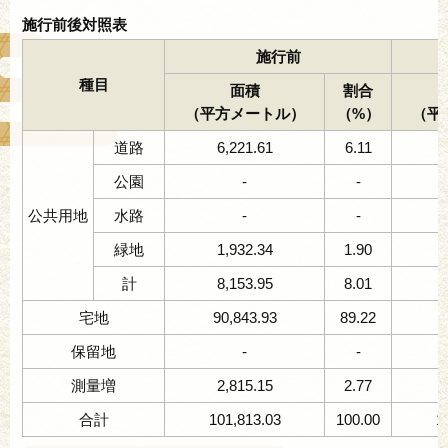
施行前後対照表
施行前
種目
面積
割合
（平方メートル）
（%）
（平
道路
6,221.61
6.11
2
公園
-
-
公共用地
水路
-
-
緑地
1,932.34
1.90
計
8,153.95
8.01
3
宅地
90,843.93
89.22
5
保留地
-
-
1
測量増
2,815.15
2.77
合計
101,813.03
100.00
1