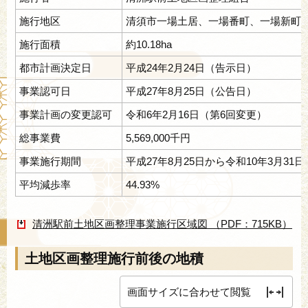
施行地区
清須市一場土居、一場番町、一場新町
施行面積
約10.18ha
都市計画決定日
平成24年2月24日（告示日）
事業認可日
平成27年8月25日（公告日）
事業計画の変更認可
令和6年2月16日（第6回変更）
総事業費
5,569,000千円
事業施行期間
平成27年8月25日から令和10年3月31日
平均減歩率
44.93%
清洲駅前土地区画整理事業施行区域図 （PDF：715KB）
土地区画整理施行前後の地積
画面サイズに合わせて閲覧