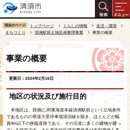
こ
の
ペ
ー
現在のページ
トップページ
くらしの情報
生活・環境
ジ
まちづくり
清洲駅前土地区画整理事業
事業の概要
の
先
本
頭
事業の概要
文
で
こ
す
こ
更新日：2024年2月16日
か
ら
地区の状況及び施行目的
本地区は、西側にJR東海道本線清洲駅前という立地条件
であるものの県道大里停車場清須線を除き、ほとんどが幅
員4m以下の狭隘道路であり、その沿道に多くの建物が建っ
ている状況です。また市街化区域内農地及び未利用地も多