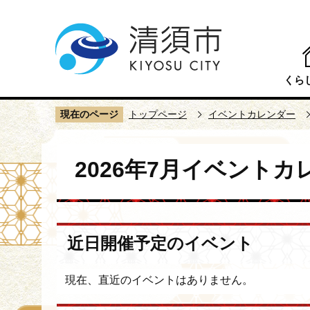
こ
の
ペ
ー
くら
ジ
の
現在のページ
トップページ
イベントカレンダー
先
頭
本
で
2026年7月イベント
文
す
こ
こ
か
近日開催予定のイベント
ら
現在、直近のイベントはありません。