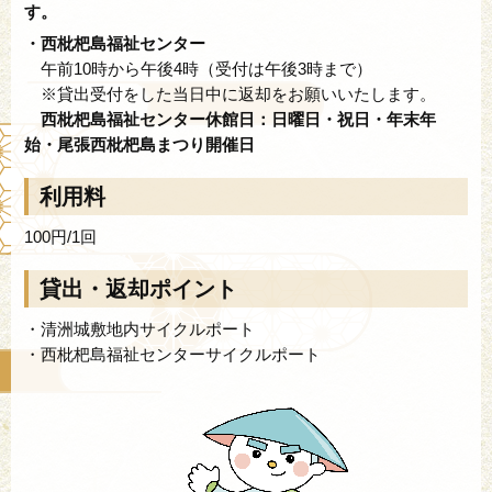
す。
・西枇杷島福祉センター
午前10時から午後4時（受付は午後3時まで）
※貸出受付をした当日中に返却をお願いいたします。
西枇杷島福祉センター休館日：日曜日・祝日・年末年
始・尾張西枇杷島まつり開催日
利用料
100円/1回
貸出・返却ポイント
・清洲城敷地内サイクルポート
・西枇杷島福祉センターサイクルポート