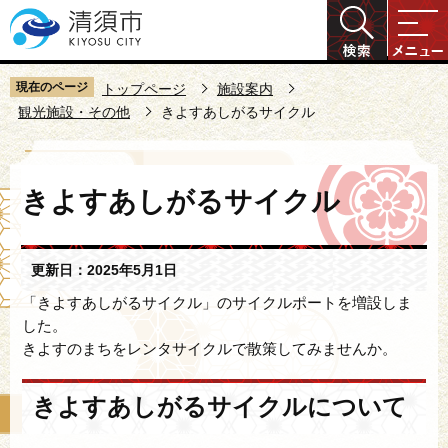
こ
の
ペ
ー
現在のページ
トップページ
施設案内
ジ
観光施設・その他
きよすあしがるサイクル
の
先
本
頭
きよすあしがるサイクル
文
で
こ
す
こ
更新日：2025年5月1日
か
ら
「きよすあしがるサイクル」のサイクルポートを増設しま
した。
きよすのまちをレンタサイクルで散策してみませんか。
きよすあしがるサイクルについて