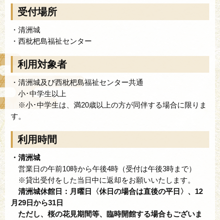
受付場所
・清洲城
・西枇杷島福祉センター
利用対象者
・清洲城及び西枇杷島福祉センター共通
小･中学生以上
※小･中学生は、満20歳以上の方が同伴する場合に限りま
す。
利用時間
・清洲城
営業日の午前10時から午後4時（受付は午後3時まで）
※貸出受付をした当日中に返却をお願いいたします。
清洲城休館日：月曜日〈休日の場合は直後の平日〉、12
月29日から31日
ただし、桜の花見期間等、臨時開館する場合もございま