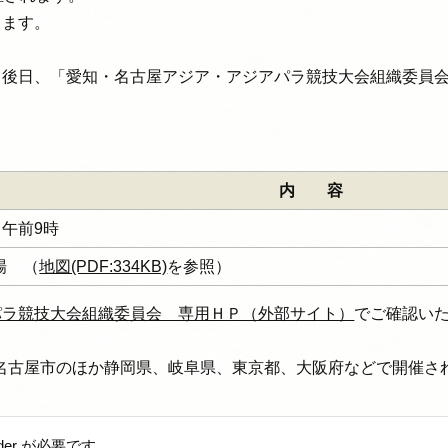
します。
、後日、「愛知・名古屋アジア・アジアパラ競技大会組織委員
内 容
 午前9時
場 （
地図(PDF:334KB)
を参照）
パラ競技大会組織委員会 専用ＨＰ（外部サイト）
でご確認い
、名古屋市のほか静岡県、岐阜県、東京都、大阪府などで開催さ
ader が必要です。