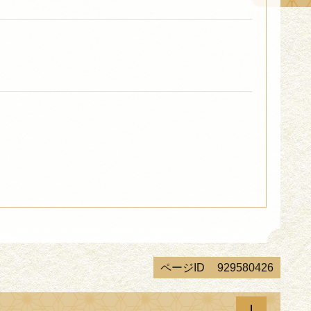
ページID
929580426