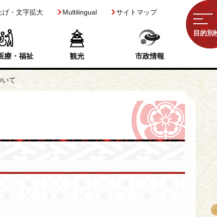
上げ・文字拡大
Multilingual
サイトマップ
目的別
医療・福祉
観光
市政情報
ついて