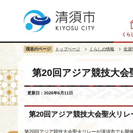
こ
の
ペ
ー
くら
ジ
の
現在のページ
トップページ
くらしの情報
生涯
先
頭
本
で
第20回アジア競技大
文
す
こ
こ
更新日：2026年6月11日
か
ら
第20回アジア競技大会聖火リ
第20回アジア競技大会聖火リレーが清須市でも開